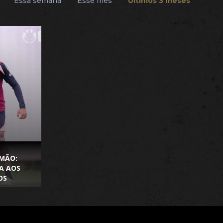
Essa semana
Esse mês
Últimos 3 meses
IMÃO:
A AOS
OS
ATA FIFA