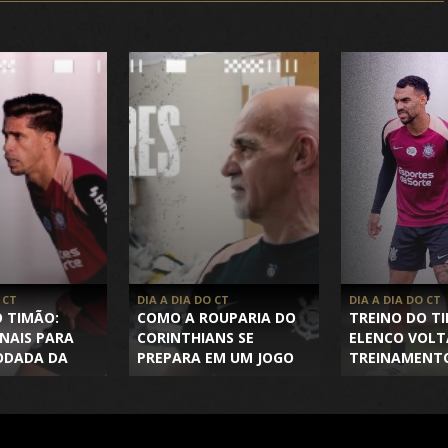
 CT
DIA A DIA DO CT
DIA A DIA DO CT
O TIMÃO:
COMO A ROUPARIA DO
TREINO DO T
INAIS PARA
CORINTHIANS SE
ELENCO VOLT
ODADA DA
PREPARA EM UM JOGO
TREINAMENT
RUPOS PELA
DE CONMEBOL
DURANTE A D
L
LIBERTADORES |
ORES
EPISÓDIO 2