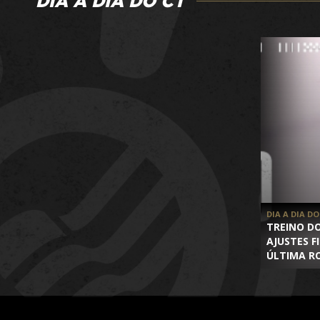
DIA A DIA DO CT
DIA A DIA DO
TREINO D
AJUSTES F
ÚLTIMA R
FASE DE G
CONMEBO
LIBERTAD