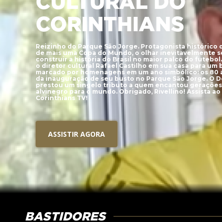
CULTURAL DO
CORINTHIANS
Reizinho do Parque São Jorge. Protagonista histórico d
de mais uma Copa do Mundo, o olhar inevitavelmente s
construir a história do Brasil no maior palco do futebo
o diretor cultural Rafael Castilho em sua casa para um
marcado por homenagens em um ano simbólico: os 80 an
da inauguração de seu busto no Parque São Jorge. O 
prestou um singelo tributo a quem encantou gerações 
alvinegro para o mundo. Obrigado, Rivellino! Assista 
Corinthians TV!
ASSISTIR AGORA
BASTIDORES