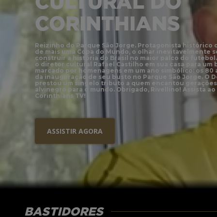
CULTURAL DO
CORINTHIANS
Reizinho do Parque São Jorge. Protagonista histórico d
de mais uma Copa do Mundo, o olhar inevitavelmente s
construir a história do Brasil no maior palco do futebo
o diretor cultural Rafael Castilho em sua casa para um
marcado por homenagens em um ano simbólico: os 80 an
da inauguração de seu busto no Parque São Jorge. O 
prestou um singelo tributo a quem encantou gerações 
alvinegro para o mundo. Obrigado, Rivellino! Assista 
Corinthians TV!
ASSISTIR AGORA
BASTIDORES