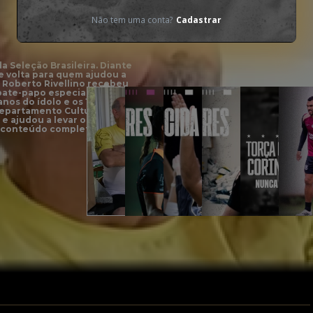
Não tem uma conta?
Cadastrar
a Seleção Brasileira. Diante
e volta para quem ajudou a
l. Roberto Rivellino recebeu
 bate-papo especial,
os do ídolo e os 12 anos
Departamento Cultural
e ajudou a levar o
ao conteúdo completo na