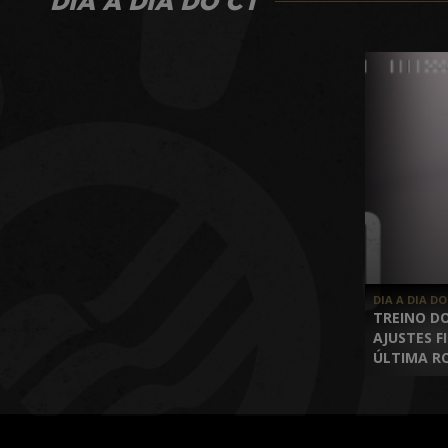
DIA A DIA DO CT
DIA A DIA DO
TREINO D
AJUSTES F
ÚLTIMA R
FASE DE G
CONMEBO
LIBERTAD