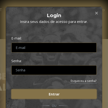
CT
Match Day | Dia de Corinthians
Conteúdo Ao Vivo
Login
Insira seus dados de acesso para entrar.
E-mail:
Senha:
BE
Esqueceu a senha?
AL DO
Entrar
OU