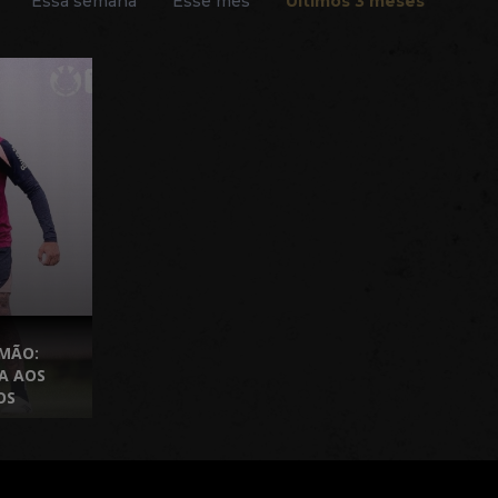
Essa semana
Esse mês
Últimos 3 meses
IMÃO:
A AOS
OS
ATA FIFA