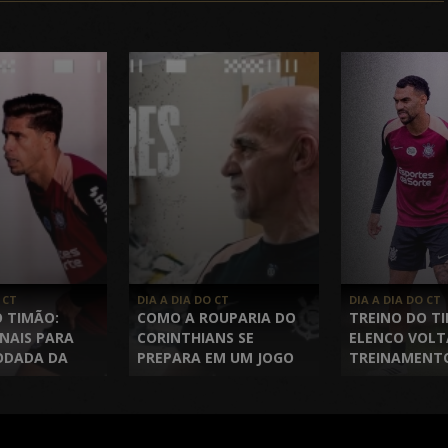
 CT
DIA A DIA DO CT
DIA A DIA DO CT
O TIMÃO:
COMO A ROUPARIA DO
TREINO DO T
INAIS PARA
CORINTHIANS SE
ELENCO VOLT
ODADA DA
PREPARA EM UM JOGO
TREINAMENT
RUPOS PELA
DE CONMEBOL
DURANTE A D
L
LIBERTADORES |
ORES
EPISÓDIO 2